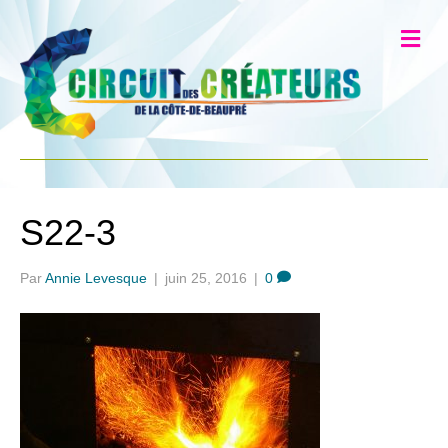
S22-3
Par
Annie Levesque
|
juin 25, 2016
|
0