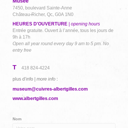
Musée
7450, boulevard Sainte-Anne
Château-Richer, Qc, G0A 1N0
HEURES D'OUVERTURE
| opening hours
Entrée gratuite. Ouvert à l’année, tous les jours de
9h à 17h
Open all year round every day 9 am to 5 pm. No
entry free
T
418 824-4224
plus d'info
| more info
:
museum@cuivres-albertgilles.com
www.albertgilles.com
Nom