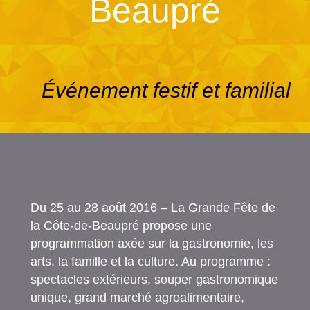
Beaupré
Événement festif et familial
Du 25 au 28 août 2016 – La Grande Fête de
la Côte-de-Beaupré propose une
programmation axée sur la gastronomie, les
arts, la famille et la culture. Au programme :
spectacles extérieurs, souper gastronomique
unique, grand marché agroalimentaire,