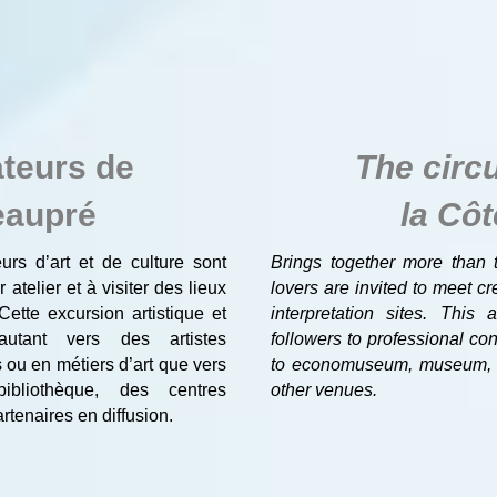
ateurs de
The circu
eaupré
la Cô
rs d’art et de culture sont
Brings together more than t
atelier et à visiter des lieux
lovers are invited to meet cre
 Cette excursion artistique et
interpretation sites. This a
 autant vers des artistes
followers to professional cont
s ou en métiers d’art que vers
to economuseum, museum, libr
liothèque, des centres
other venues.
artenaires en diffusion.