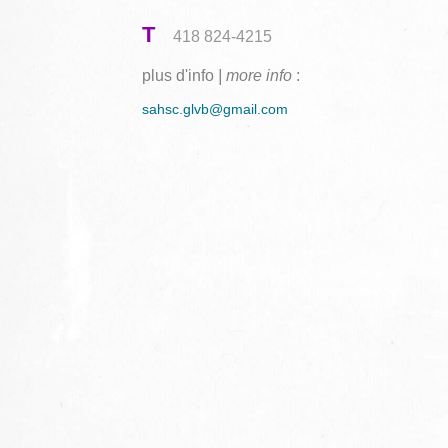
T
418 824-4215
plus d'info
| more info
:
sahsc.glvb@gmail.com