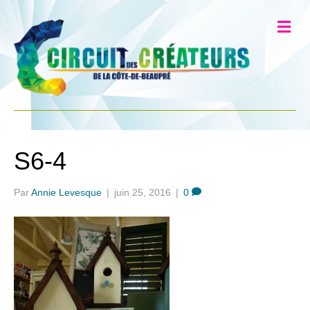
S6-4
Par
Annie Levesque
|
juin 25, 2016
|
0