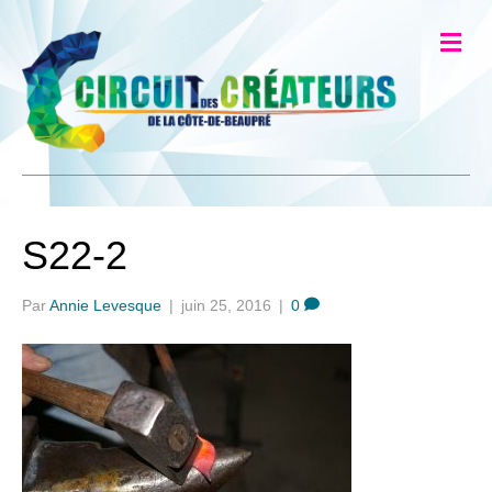
S22-2
Par
Annie Levesque
|
juin 25, 2016
|
0