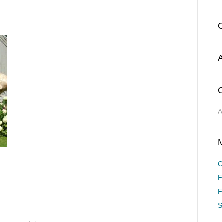
A
C
A
C
F
F
S