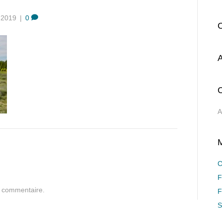
 2019
|
0
A
C
A
C
F
n commentaire.
F
S