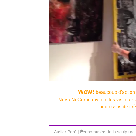
Lecteur
vidéo
Wow!
beaucoup d'action a
Ni Vu Ni Cornu invitent les visiteurs 
processus de cré
Atelier Paré | Économusée de la sculpture 