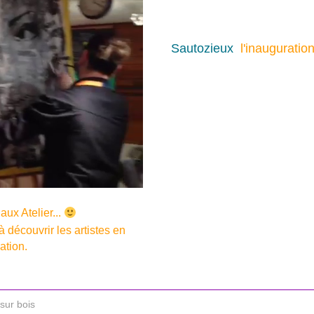
Sautozieux
l'inauguratio
ux Atelier...
à découvrir les artistes en
ation.
sur bois